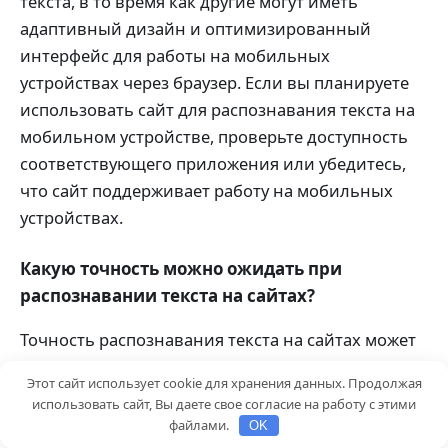
текста, в то время как другие могут иметь
адаптивный дизайн и оптимизированный
интерфейс для работы на мобильных
устройствах через браузер. Если вы планируете
использовать сайт для распознавания текста на
мобильном устройстве, проверьте доступность
соответствующего приложения или убедитесь,
что сайт поддерживает работу на мобильных
устройствах.
Какую точность можно ожидать при
распознавании текста на сайтах?
Точность распознавания текста на сайтах может
варьироваться в зависимости от качества
Этот сайт использует cookie для хранения данных. Продолжая
изображения, языка, шри
Как можно
использовать сайт, Вы даете свое согласие на работу с этими
использовать сайт для распознавания текста?
файлами.
OK
Сайт для распознавания текста позволяет